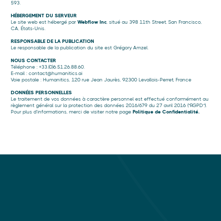
593.
HÉBERGEMENT DU SERVEUR
Le site web est hébergé par
Webflow
Inc
, situé au 398 11th Street, San Francisco,
CA, États-Unis.
RESPONSABLE DE LA PUBLICATION
Le responsable de la publication du site est Grégory Amzel.​​
NOUS CONTACTER
Téléphone : +33.(0)6.51.26.88.60.
E-mail :
contact@humanitics.ai
Voie postale : Humanitics, 120 rue Jean Jaurès, 92300 Levallois-Perret, France
DONNÉES PERSONNELLES
Le traitement de vos données à caractère personnel est effectué conformément au
règlement général sur la protection des données 2016/679 du 27 avril 2016 ("RGPD").
Pour plus d'informations, merci de visiter notre page
Politique de Confidentialité.