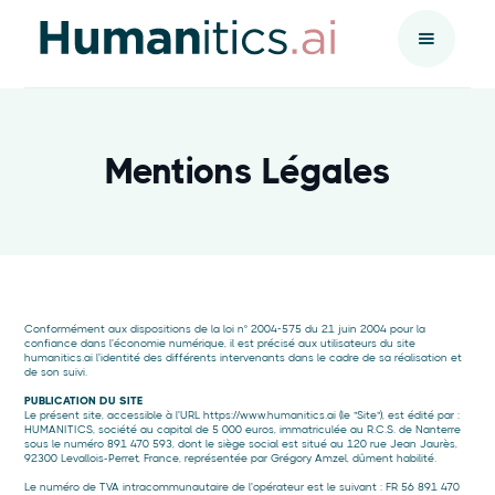
Mentions Légales
Conformément aux dispositions de la loi n° 2004-575 du 21 juin 2004 pour la
confiance dans l'économie numérique, il est précisé aux utilisateurs du site
humanitics.ai l'identité des différents intervenants dans le cadre de sa réalisation et
de son suivi.
PUBLICATION DU SITE
​​Le présent site, accessible à l'URL https://www.humanitics.ai (le "Site"), est édité par :
HUMANITICS, société au capital de 5 000 euros, immatriculée au R.C.S. de Nanterre
sous le numéro 891 470 593, dont le siège social est situé au 120 rue Jean Jaurès,
92300 Levallois-Perret, France, représentée par Grégory Amzel, dûment habilité.
Le numéro de TVA intracommunautaire de l'opérateur est le suivant : FR 56 891 470